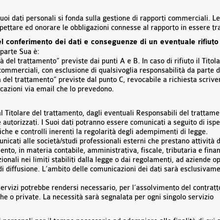
oi dati personali si fonda sulla gestione di rapporti commerciali. Leg
spettare ed onorare le obbligazioni connesse al rapporto in essere tra
el conferimento dei dati e conseguenze di un eventuale rifiuto
 parte Sua è:
tà del trattamento” previste dai punti A e B. In caso di rifiuto il Tit
commerciali, con esclusione di qualsivoglia responsabilità da parte d
ità del trattamento” previste dal punto C, revocabile a richiesta scri
cazioni via email che lo prevedono.
al Titolare del trattamento, dagli eventuali Responsabili del trattame
autorizzati. I Suoi dati potranno essere comunicati a seguito di ispez
ifiche e controlli inerenti la regolarità degli adempimenti di legge.
nicati alle società/studi professionali esterni che prestano attività 
mento, in materia contabile, amministrativa, fiscale, tributaria e fin
zionali nei limiti stabiliti dalla legge o dai regolamenti, ad aziende o
 di diffusione. L’ambito delle comunicazioni dei dati sarà esclusiva
ervizi potrebbe rendersi necessario, per l’assolvimento del contratt
che o private. La necessità sarà segnalata per ogni singolo servizio