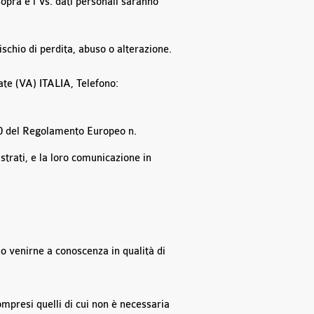
sopra e i Vs. dati personali saranno
ischio di perdita, abuso o alterazione.
ate (VA) ITALIA, Telefono:
1-20 del Regolamento Europeo n.
strati, e la loro comunicazione in
no venirne a conoscenza in qualità di
compresi quelli di cui non è necessaria