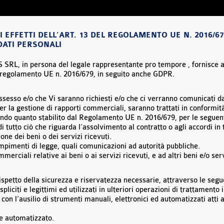
I EFFETTI DELL’ART. 13 DEL REGOLAMENTO UE N. 2016/67
DATI PERSONALI
 SRL, in persona del legale rappresentante pro tempore , fornisce al
 del regolamento UE n. 2016/679, in seguito anche GDPR.
ossesso e/o che Vi saranno richiesti e/o che ci verranno comunicati da 
er la gestione di rapporti commerciali, saranno trattati in conformità
ondo quanto stabilito dal Regolamento UE n. 2016/679, per le seguenti
di tutto ciò che riguarda l’assolvimento al contratto o agli accordi in
one dei beni o dei servizi ricevuti.
empimenti di legge, quali comunicazioni ad autorità pubbliche.
merciali relative ai beni o ai servizi ricevuti, e ad altri beni e/o ser
rispetto della sicurezza e riservatezza necessarie, attraverso le segu
iciti e legittimi ed utilizzati in ulteriori operazioni di trattamento i
con l’ausilio di strumenti manuali, elettronici ed automatizzati atti
e automatizzato.