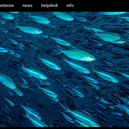
etenze
news
helpdesk
info