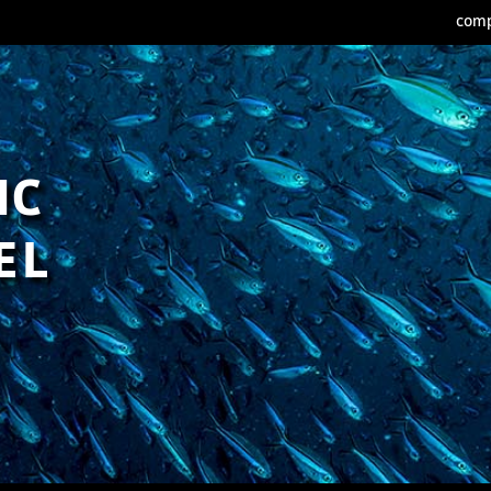
comp
IC
EL