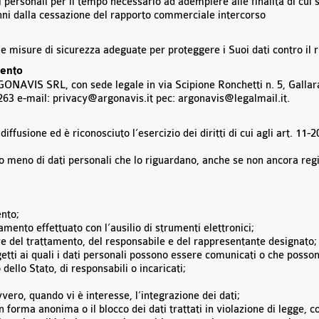
ti personali per il tempo necessario ad adempiere alle finalità di cui 
anni dalla cessazione del rapporto commerciale intercorso
le misure di sicurezza adeguate per proteggere i Suoi dati contro il r
mento
RGONAVIS SRL, con sede legale in via Scipione Ronchetti n. 5, Gallar
263 e-mail: privacy@argonavis.it pec: argonavis@legalmail.it.
diffusione ed è riconosciuto l’esercizio dei diritti di cui agli art. 1
o meno di dati personali che lo riguardano, anche se non ancora regi
ento;
tamento effettuato con l’ausilio di strumenti elettronici;
lare del trattamento, del responsabile e del rappresentante designato;
ggetti ai quali i dati personali possono essere comunicati o che posso
dello Stato, di responsabili o incaricati;
vvero, quando vi è interesse, l’integrazione dei dati;
n forma anonima o il blocco dei dati trattati in violazione di legge, 