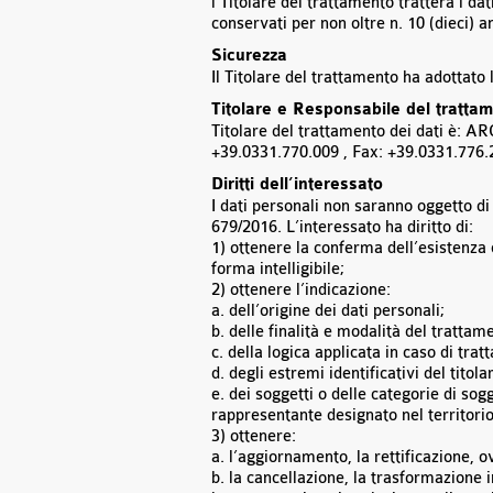
l Titolare del trattamento tratterà i da
conservati per non oltre n. 10 (dieci) 
Sicurezza
Il Titolare del trattamento ha adottato 
Titolare e Responsabile del tratta
Titolare del trattamento dei dati è: A
+39.0331.770.009 , Fax: +39.0331.776.
Diritti dell’interessato
I dati personali non saranno oggetto di 
679/2016. L’interessato ha diritto di:
1) ottenere la conferma dell’esistenza 
forma intelligibile;
2) ottenere l’indicazione:
a. dell’origine dei dati personali;
b. delle finalità e modalità del trattam
c. della logica applicata in caso di trat
d. degli estremi identificativi del tito
e. dei soggetti o delle categorie di so
rappresentante designato nel territorio 
3) ottenere:
a. l’aggiornamento, la rettificazione, o
b. la cancellazione, la trasformazione i