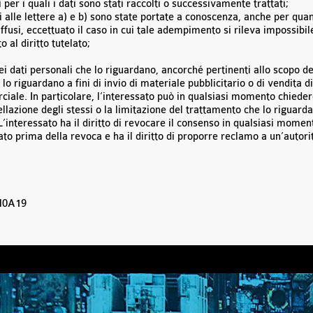
 per i quali i dati sono stati raccolti o successivamente trattati;
ui alle lettere a) e b) sono state portate a conoscenza, anche per quan
 diffusi, eccettuato il caso in cui tale adempimento si rileva impossi
al diritto tutelato;
ei dati personali che lo riguardano, ancorché pertinenti allo scopo de
 lo riguardano a fini di invio di materiale pubblicitario o di vendita 
ale. In particolare, l’interessato può in qualsiasi momento chiedere
ncellazione degli stessi o la limitazione del trattamento che lo riguard
i. L’interessato ha il diritto di revocare il consenso in qualsiasi mome
o prima della revoca e ha il diritto di proporre reclamo a un’autorit
M0A19