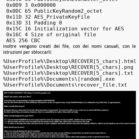
 0x0D9 3 0x000000

 0x0DC 65 PublicKeyRandom2_octet

 0x11D 32 AES_PrivateKeyFile

 0x13D 31 Padding 0

 0x15C 16 Initialization vector for AES

 0x16C 4 Size of original file

 AES 256 CBC
inoltre vengono creati dei file, con dei nomi casuali, con le
istruzioni per sbloccarli:
%UserProfile%\Desktop\RECOVER[5_chars].html

%UserProfile%\Desktop\RECOVER[5_chars].png

%UserProfile%\Desktop\RECOVER[5_chars].txt

%UserProfile%\Documents\[random].exe

%UserProfile%\Documents\recover_file.txt