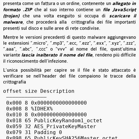
presenta come un fattura o un ordine, contenente un
allegato in
formato .ZIP
che al suo interno contiene un
file JavaScript
(trojan)
che una volta eseguito si occupa di
scaricare il
malware
, che procederà alla crittografia dei file importanti
presenti sul disco e sulle aree di rete condivise.
Mentre le versioni precedenti di questo malware aggiungevano
le estensioni “.micro”, “.mp3”, “.ecc, “.ezz”, “.exx”, “.xyz”, “.zzz”,
“.aaa”, “.abc”, “.ccc” o “vvv” al nome del file, quest’ultima
variante
lascia inalterato il nome del file
, rendeno più difficile
il riconoscimento dell’infezione.
L’unica possibilità per capire se il file è stato attaccato è
verificare se nell’header del file compaiono le tracce della
crittografia
offset size Description

 ————————————–

 0x000 8 0x0000000000000000

 0x008 8 %IDHEX%

 0x010 8 0x0000000000000000

 0x018 65 PublicKeyRandom1_octet

 0x059 32 AES_PrivateKeyMaster

 0x079 31 Padding 0

 0x098 65 PublicKeySHA256Master_octet
