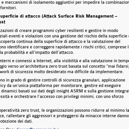
i e meccanismi di isolamento aggiuntivi per impedire la combinazio
fornitori.
 superficie di attacco (Attack Surface Risk Management –
ust
zazioni di creare programmi cyber resilienti e gestire in modo
ziali eventi e violazioni con una gestione del rischio della superficie 
scoperta continua della superficie di attacco e la valutazione del
ono identificare e correggere rapidamente i rischi critici, comprese 
la probabilità e all’impatto dell’attacco.
nterni e connessi a Internet, alla visibilità e alla valutazione in temp
ggio verso un’architettura zero trust basata sul concetto “mai fidarsi
work di sicurezza molto desiderato ma difficile da implementare.
no in grado di gestire controlli di sicurezza granulari, applicazione
policy da un’unica piattaforma per monitorare, gestire ed eseguire
dinamici basati sui dati degli insight ASRM e sulla gestione integra
ssità e orchestrare l’accesso con privilegi minimi, con uno sforzo
peratività zero trust, le organizzazioni possono ridurre al minimo l
ace, rallentare gli aggressori e proteggersi da minacce interne dann
otezione dei dati.