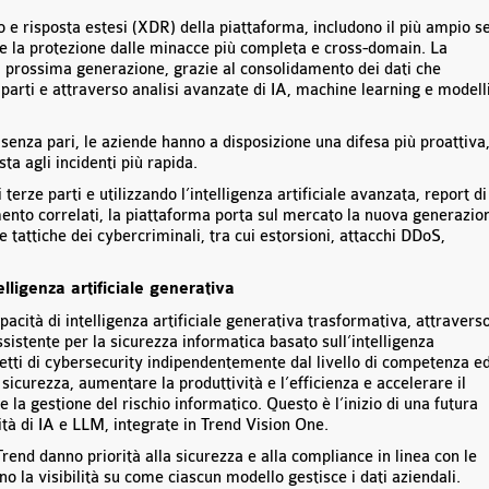
 e risposta estesi (XDR) della piattaforma, includono il più ampio s
rire la protezione dalle minacce più completa e cross-domain. La
 prossima generazione, grazie al consolidamento dei dati che
parti e attraverso analisi avanzate di IA, machine learning e modell
i senza pari, le aziende hanno a disposizione una difesa più proattiva
a agli incidenti più rapida.
 terze parti e utilizzando l’intelligenza artificiale avanzata, report di
mento correlati, la piattaforma porta sul mercato la nuova generazio
 tattiche dei cybercriminali, tra cui estorsioni, attacchi DDoS,
lligenza artificiale generativa
pacità di intelligenza artificiale generativa trasformativa, attravers
istente per la sicurezza informatica basato sull’intelligenza
detti di cybersecurity indipendentemente dal livello di competenza e
 sicurezza, aumentare la produttività e l’efficienza e accelerare il
 la gestione del rischio informatico. Questo è l’inizio di una futura
tà di IA e LLM, integrate in Trend Vision One.
rend danno priorità alla sicurezza e alla compliance in linea con le
 la visibilità su come ciascun modello gestisce i dati aziendali.