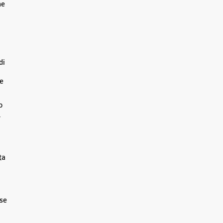
ne
di
le
o
,
ta
a
ose