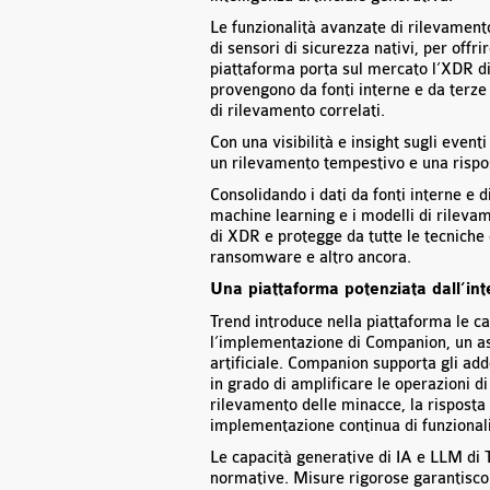
Le funzionalità avanzate di rilevamento
di sensori di sicurezza nativi, per off
piattaforma porta sul mercato l’XDR di
provengono da fonti interne e da terze 
di rilevamento correlati.
Con una visibilità e insight sugli event
un rilevamento tempestivo e una rispost
Consolidando i dati da fonti interne e di
machine learning e i modelli di rileva
di XDR e protegge da tutte le tecniche e
ransomware e altro ancora.
Una piattaforma potenziata dall’inte
Trend introduce nella piattaforma le ca
l’implementazione di Companion, un ass
artificiale. Companion supporta gli ad
in grado di amplificare le operazioni di
rilevamento delle minacce, la risposta e
implementazione continua di funzionali
Le capacità generative di IA e LLM di T
normative. Misure rigorose garantiscono