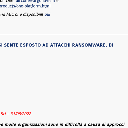
sion One:
dircom@argonavis.it
e
roducts/one-platform.html
end Micro, è disponibil
e
qui
 SI SENTE ESPOSTO AD ATTACCHI RANSOMWARE, DI
rl – 31/08/2022
 molte organizzazioni sono in difficoltà a causa di approcci