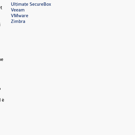
Ultimate SecureBox
et
Veeam
VMware
Zimbra
i
,
ne
o
d è