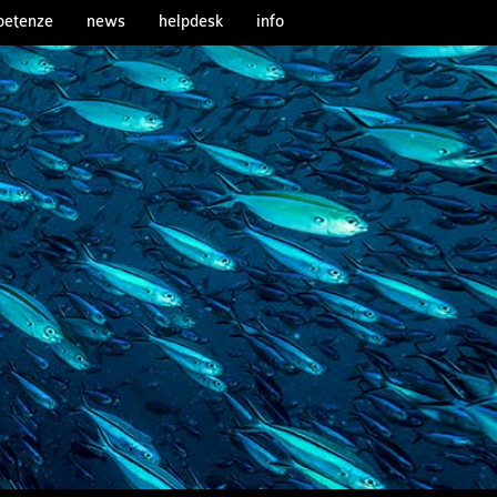
etenze
news
helpdesk
info