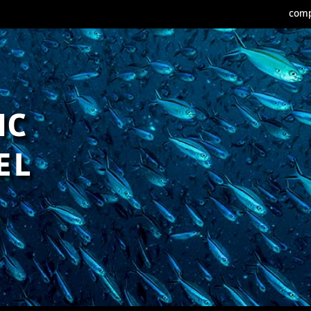
comp
IC
EL