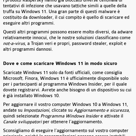
I prodotti Kaspersky hanno già bloccato diverse centinaia di
tentativi di infezione che usavano tattiche simili a quelle della
truffa su Windows 11. Una gran parte di questi malware è
costituito da downloader, il cui compito è quello di scaricare ed
eseguire altri programmi.
Questi altri programmi possono essere molto diversi, da adware
relativamente innocui, che le nostre soluzioni classificano come
not-a-virus
, a Trojan veri e propri, password stealer, exploit e
altri programmi dannosi.
Dove e come scaricare Windows 11 in modo sicuro
Scaricate Windows 11 solo da fonti ufficiali, come consiglia
Microsoft. Finora, Windows 11 è ufficialmente disponibile solo
per i partecipanti al programma Windows Insider, per il quale
dovete registrarvi. Avrete anche bisogno di un dispositivo su cui
è già installato Windows 10.
Per aggiornare il vostro computer Windows 10 a Windows 11,
andate su
Impostazioni
, cliccate su
Aggiornamento e sicurezza
,
quindi selezionate
Programma Windows Insider
e attivate il
Canale sviluppatori
per ottenere l’aggiornamento.
Sconsigliamo di eseguire l’aggiornamento sul vostro computer