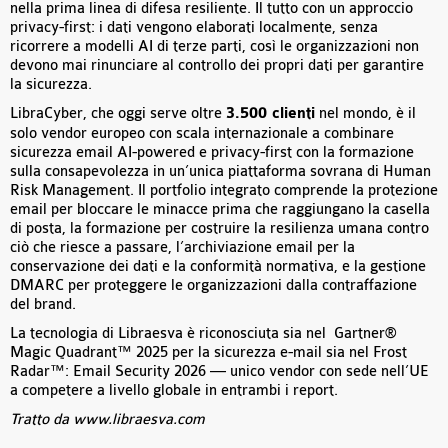
nella prima linea di difesa resiliente. Il tutto con un approccio
privacy-first: i dati vengono elaborati localmente, senza
ricorrere a modelli AI di terze parti, così le organizzazioni non
devono mai rinunciare al controllo dei propri dati per garantire
la sicurezza.
LibraCyber, che oggi serve oltre
3.500 clienti
nel mondo, è il
solo vendor europeo con scala internazionale a combinare
sicurezza email AI-powered e privacy-first con la formazione
sulla consapevolezza in un’unica piattaforma sovrana di Human
Risk Management. Il portfolio integrato comprende la protezione
email per bloccare le minacce prima che raggiungano la casella
di posta, la formazione per costruire la resilienza umana contro
ciò che riesce a passare, l’archiviazione email per la
conservazione dei dati e la conformità normativa, e la gestione
DMARC per proteggere le organizzazioni dalla contraffazione
del brand.
La tecnologia di Libraesva è riconosciuta sia nel Gartner®
Magic Quadrant™ 2025 per la sicurezza e-mail sia nel Frost
Radar™: Email Security 2026 — unico vendor con sede nell’UE
a competere a livello globale in entrambi i report.
Tratto da www.libraesva.com