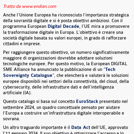
Tratto da www.endian.com
Anche l’Unione Europea ha riconosciuto l’importanza strategica
della sovranità digitale e si è posta obiettivi ambiziosi. Con il
programma European
Digital Decade
, l’UE mira a promuovere
la trasformazione digitale in Europa. L’obiettivo è creare una
società digitale basata su valori europei, in grado di rafforzare
cittadini e imprese.
Per raggiungere questo obiettivo, un numero significativamente
maggiore di organizzazioni dovrebbe adottare soluzioni
tecnologiche europee. Per questo motivo, la European DIGITAL
SME Alliance ha annunciato la pubblicazione di un “
Tech
Sovereignty Catalogue
”, che elencherà e valuterà le soluzioni
europee disponibili nei settori della connettività, del cloud, della
cybersecurity, delle infrastrutture dati e dell’intelligenza
artificiale (IA).
Questo catalogo si basa sul concetto
EuroStack
presentato nel
settembre 2024, un quadro concettuale pensato per aiutare
l’Europa a costruire un’infrastruttura digitale interoperabile e
sovrana.
Un altro traguardo importante è il
Data Act
dell’UE, approvato
l’11 gennaio 2024. Il suo obiettivo è ottimizzare l’accesso e lo