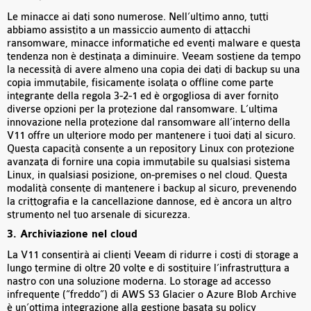
Le minacce ai dati sono numerose. Nell’ultimo anno, tutti
abbiamo assistito a un massiccio aumento di attacchi
ransomware, minacce informatiche ed eventi malware e questa
tendenza non è destinata a diminuire. Veeam sostiene da tempo
la necessità di avere almeno una copia dei dati di backup su una
copia immutabile, fisicamente isolata o offline come parte
integrante della regola 3-2-1 ed è orgogliosa di aver fornito
diverse opzioni per la protezione dal ransomware. L’ultima
innovazione nella protezione dal ransomware all’interno della
V11 offre un ulteriore modo per mantenere i tuoi dati al sicuro.
Questa capacità consente a un repository Linux con protezione
avanzata di fornire una copia immutabile su qualsiasi sistema
Linux, in qualsiasi posizione, on-premises o nel cloud. Questa
modalità consente di mantenere i backup al sicuro, prevenendo
la crittografia e la cancellazione dannose, ed è ancora un altro
strumento nel tuo arsenale di sicurezza.
3. Archiviazione nel cloud
La V11 consentirà ai clienti Veeam di ridurre i costi di storage a
lungo termine di oltre 20 volte e di sostituire l’infrastruttura a
nastro con una soluzione moderna. Lo storage ad accesso
infrequente (“freddo”) di AWS S3 Glacier o Azure Blob Archive
è un’ottima integrazione alla gestione basata su policy