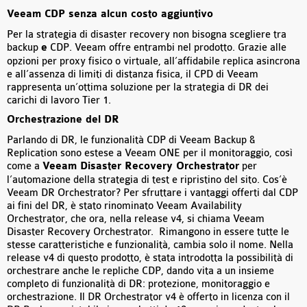
Veeam CDP senza alcun costo aggiuntivo
Per la strategia di disaster recovery non bisogna scegliere tra
backup
e
CDP. Veeam offre entrambi nel prodotto. Grazie alle
opzioni per proxy fisico o virtuale, all’affidabile replica asincrona
e all’assenza di limiti di distanza fisica, il CPD di Veeam
rappresenta un’ottima soluzione per la strategia di DR dei
carichi di lavoro Tier 1.
Orchestrazione del DR
Parlando di DR, le funzionalità CDP di Veeam Backup &
Replication sono estese a Veeam ONE per il monitoraggio, così
come a
Veeam Disaster Recovery Orchestrator
per
l’automazione della strategia di test e ripristino del sito. Cos’è
Veeam DR Orchestrator? Per sfruttare i vantaggi offerti dal CDP
ai fini del DR, è stato rinominato Veeam Availability
Orchestrator, che ora, nella release v4, si chiama Veeam
Disaster Recovery Orchestrator. Rimangono in essere tutte le
stesse caratteristiche e funzionalità, cambia solo il nome. Nella
release v4 di questo prodotto, è stata introdotta la possibilità di
orchestrare anche le repliche CDP, dando vita a un insieme
completo di funzionalità di DR: protezione, monitoraggio e
orchestrazione. Il DR Orchestrator v4 è offerto in licenza con il