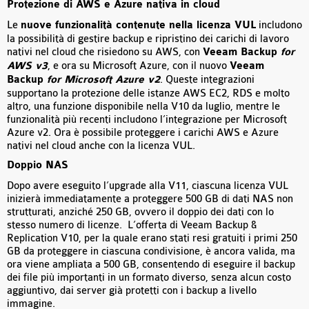
Protezione di AWS e Azure nativa in cloud
Le
nuove funzionalità contenute nella licenza VUL
includono
la possibilità di gestire backup e ripristino dei carichi di lavoro
nativi nel cloud che risiedono su AWS, con
Veeam Backup
for
AWS v3
, e ora su Microsoft Azure, con il nuovo
Veeam
Backup
for Microsoft Azure v2
. Queste integrazioni
supportano la protezione delle istanze AWS EC2, RDS e molto
altro, una funzione disponibile nella V10 da luglio, mentre le
funzionalità più recenti includono l’integrazione per Microsoft
Azure v2. Ora è possibile proteggere i carichi AWS e Azure
nativi nel cloud anche con la licenza VUL.
Doppio NAS
Dopo avere eseguito l’upgrade alla V11, ciascuna licenza VUL
inizierà immediatamente a proteggere 500 GB di dati NAS non
strutturati, anziché 250 GB, ovvero il doppio dei dati con lo
stesso numero di licenze. L’offerta di Veeam Backup &
Replication V10, per la quale erano stati resi gratuiti i primi 250
GB da proteggere in ciascuna condivisione, è ancora valida, ma
ora viene ampliata a 500 GB, consentendo di eseguire il backup
dei file più importanti in un formato diverso, senza alcun costo
aggiuntivo, dai server già protetti con i backup a livello
immagine.