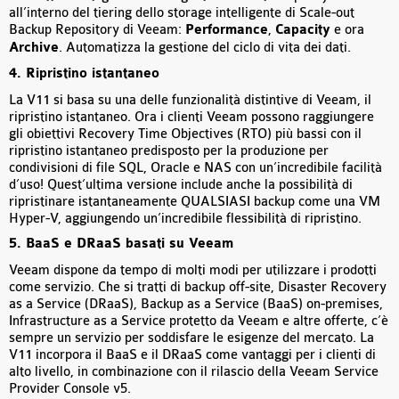
all’interno del tiering dello storage intelligente di Scale-out
Backup Repository di Veeam:
Performance
,
Capacity
e ora
Archive
. Automatizza la gestione del ciclo di vita dei dati.
4. Ripristino istantaneo
La V11 si basa su una delle funzionalità distintive di Veeam, il
ripristino istantaneo. Ora i clienti Veeam possono raggiungere
gli obiettivi Recovery Time Objectives (RTO) più bassi con il
ripristino istantaneo predisposto per la produzione per
condivisioni di file SQL, Oracle e NAS con un’incredibile facilità
d’uso! Quest’ultima versione include anche la possibilità di
ripristinare istantaneamente QUALSIASI backup come una VM
Hyper-V, aggiungendo un’incredibile flessibilità di ripristino.
5. BaaS e DRaaS basati su Veeam
Veeam dispone da tempo di molti modi per utilizzare i prodotti
come servizio. Che si tratti di backup off-site, Disaster Recovery
as a Service (DRaaS), Backup as a Service (BaaS) on-premises,
Infrastructure as a Service protetto da Veeam e altre offerte, c’è
sempre un servizio per soddisfare le esigenze del mercato. La
V11 incorpora il BaaS e il DRaaS come vantaggi per i clienti di
alto livello, in combinazione con il rilascio della Veeam Service
Provider Console v5.