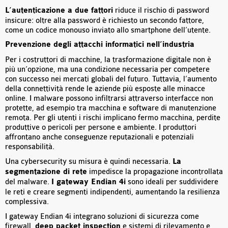
L’autenticazione a due fattori
riduce il rischio di password
insicure: oltre alla password è richiesto un secondo fattore,
come un codice monouso inviato allo smartphone dell’utente.
Prevenzione degli attacchi informatici nell’industria
Per i costruttori di macchine, la trasformazione digitale non è
più un’opzione, ma una condizione necessaria per competere
con successo nei mercati globali del futuro. Tuttavia, l’aumento
della connettività rende le aziende più esposte alle minacce
online. I malware possono infiltrarsi attraverso interfacce non
protette, ad esempio tra macchina e software di manutenzione
remota. Per gli utenti i rischi implicano fermo macchina, perdite
produttive o pericoli per persone e ambiente. I produttori
affrontano anche conseguenze reputazionali e potenziali
responsabilità.
Una cybersecurity su misura è quindi necessaria.
La
segmentazione di rete
impedisce la propagazione incontrollata
del malware.
I gateway Endian 4i
sono ideali per suddividere
le reti e creare segmenti indipendenti, aumentando la resilienza
complessiva.
I gateway Endian 4i integrano soluzioni di sicurezza come
firewall,
deep packet inspection
e sistemi di rilevamento e