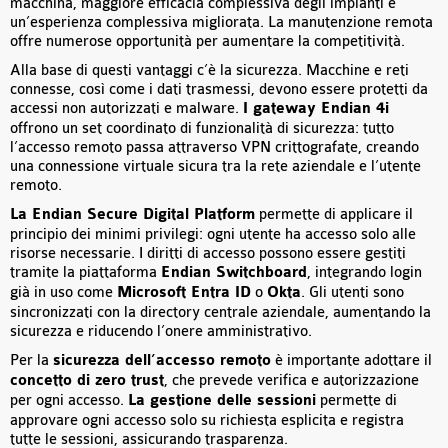
macchina, maggiore efficacia complessiva degli impianti e
un’esperienza complessiva migliorata. La manutenzione remota
offre numerose opportunità per aumentare la competitività.
Alla base di questi vantaggi c’è la sicurezza. Macchine e reti
connesse, così come i dati trasmessi, devono essere protetti da
accessi non autorizzati e malware.
I gateway Endian 4i
offrono un set coordinato di funzionalità di sicurezza: tutto
l’accesso remoto passa attraverso VPN crittografate, creando
una connessione virtuale sicura tra la rete aziendale e l’utente
remoto.
La Endian Secure Digital Platform
permette di applicare il
principio dei minimi privilegi: ogni utente ha accesso solo alle
risorse necessarie. I diritti di accesso possono essere gestiti
tramite la piattaforma
Endian Switchboard
, integrando login
già in uso come
Microsoft Entra ID
o
Okta
. Gli utenti sono
sincronizzati con la directory centrale aziendale, aumentando la
sicurezza e riducendo l’onere amministrativo.
Per la
sicurezza dell’accesso remoto
è importante adottare il
concetto di zero trust
, che prevede verifica e autorizzazione
per ogni accesso.
La gestione delle sessioni
permette di
approvare ogni accesso solo su richiesta esplicita e registra
tutte le sessioni, assicurando trasparenza.