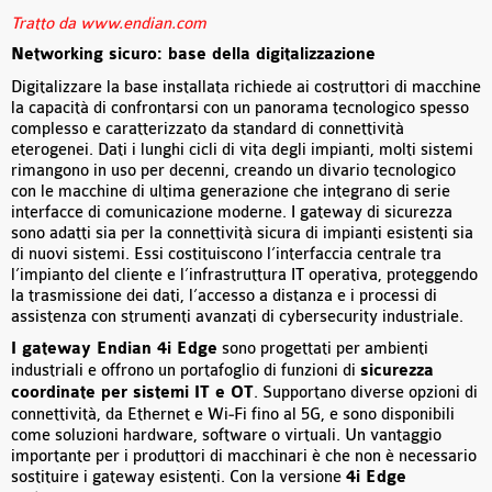
Tratto da www.endian.com
Networking sicuro: base della digitalizzazione
Digitalizzare la base installata richiede ai costruttori di macchine
la capacità di confrontarsi con un panorama tecnologico spesso
complesso e caratterizzato da standard di connettività
eterogenei. Dati i lunghi cicli di vita degli impianti, molti sistemi
rimangono in uso per decenni, creando un divario tecnologico
con le macchine di ultima generazione che integrano di serie
interfacce di comunicazione moderne. I gateway di sicurezza
sono adatti sia per la connettività sicura di impianti esistenti sia
di nuovi sistemi. Essi costituiscono l’interfaccia centrale tra
l’impianto del cliente e l’infrastruttura IT operativa, proteggendo
la trasmissione dei dati, l’accesso a distanza e i processi di
assistenza con strumenti avanzati di cybersecurity industriale.
I gateway Endian 4i Edge
sono progettati per ambienti
industriali e offrono un portafoglio di funzioni di
sicurezza
coordinate per sistemi IT e OT
. Supportano diverse opzioni di
connettività, da Ethernet e Wi‑Fi fino al 5G, e sono disponibili
come soluzioni hardware, software o virtuali. Un vantaggio
importante per i produttori di macchinari è che non è necessario
sostituire i gateway esistenti. Con la versione
4i Edge