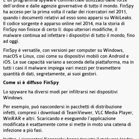
È un programma spyware commerciale utilizzato dalle forze
dell’ordine e dalle agenzie governative di tutto il mondo. FinSpy
ha acceso per la prima volta il radar dei ricercatori nel 2011,
quando i documenti relativi ad esso sono apparsi su WikiLeaks.
Il codice sorgente è apparso online nel 2014, ma la storia di
FinSpy non finisce di certo lì: dopo ulteriori modifiche, il
malware continua ad infettare i dispositivi di tutto il mondo, fino
ad oggi.
FinSpy è versatile, con versioni per computer su Windows,
macOS e Linux, così come su dispositivi mobili con Android e
iOS. Le sue capacità variano a seconda della piattaforma, ma in
tutti i casi il malware impiega vari mezzi per trasmettere
quantità di dati, segretamente, ai suoi gestori.
Come si è diffuso FinSpy
Lo spyware ha diversi modi per infiltrarsi nei dispositivi
Windows.
Per esempio, può nascondersi in pacchetti di distribuzione
infetti, compresi i download di TeamViewer, VLC Media Player,
WinRAR e altri. Scaricando e eseguendo l’applicazione
modificata è esattamente come si mette in moto una catena di
infezione a più fasi.