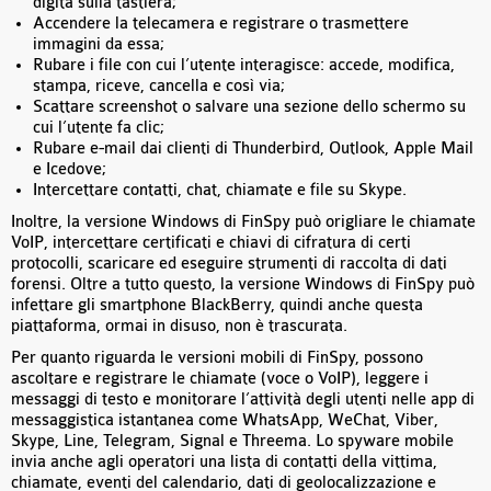
digita sulla tastiera;
Accendere la telecamera e registrare o trasmettere
immagini da essa;
Rubare i file con cui l’utente interagisce: accede, modifica,
stampa, riceve, cancella e così via;
Scattare screenshot o salvare una sezione dello schermo su
cui l’utente fa clic;
Rubare e-mail dai clienti di Thunderbird, Outlook, Apple Mail
e Icedove;
Intercettare contatti, chat, chiamate e file su Skype.
Inoltre, la versione Windows di FinSpy può origliare le chiamate
VoIP, intercettare certificati e chiavi di cifratura di certi
protocolli, scaricare ed eseguire strumenti di raccolta di dati
forensi. Oltre a tutto questo, la versione Windows di FinSpy può
infettare gli smartphone BlackBerry, quindi anche questa
piattaforma, ormai in disuso, non è trascurata.
Per quanto riguarda le versioni mobili di FinSpy, possono
ascoltare e registrare le chiamate (voce o VoIP), leggere i
messaggi di testo e monitorare l’attività degli utenti nelle app di
messaggistica istantanea come WhatsApp, WeChat, Viber,
Skype, Line, Telegram, Signal e Threema. Lo spyware mobile
invia anche agli operatori una lista di contatti della vittima,
chiamate, eventi del calendario, dati di geolocalizzazione e