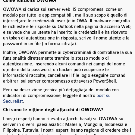
Come funziona OWOWA
OWOWA si carica sui server web IIS compromessi come un
modulo per tutte le app compatibili, ma il suo scopo è quello di
intercettare le credenziali inserite in OWA. Il malware controlla
le richieste e le risposte su Outlook nella pagina di accesso Web,
e se vede che un utente ha inserito le credenziali e ha ricevuto
un token di autenticazione in risposta, scrive il nome utente e la
password in un file (in forma cifrata).
Inoltre, OWOWA permette ai cybercriminali di controllare la sua
funzionalità direttamente tramite lo stesso modulo di
autenticazione. Inserendo alcuni comandi nei campi del nome
utente e della password, un hacker può recuperare le
informazioni raccolte, cancellare il file log o eseguire comandi
arbitrari sul server compromesso attraverso PowerShell.
Per una descrizione tecnica più dettagliata del modulo con
indicatori di compromissione, leggete il nostro
post su
Securelist
.
Chi sono le vittime degli attacchi di OWOWA?
I nostri esperti hanno rilevato attacchi basati su OWOWA su
server in diversi paesi asiatici: Malesia, Mongolia, Indonesia e
Filippine. Tuttavia, i nostri esperti hanno ragione di credere che i