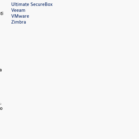
Ultimate SecureBox
Veeam
ti
VMware
Zimbra
a
,
so