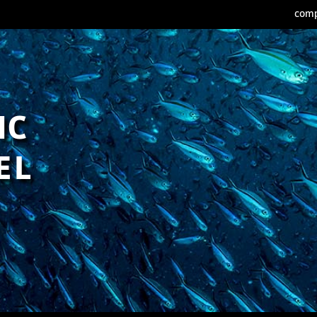
comp
IC
EL