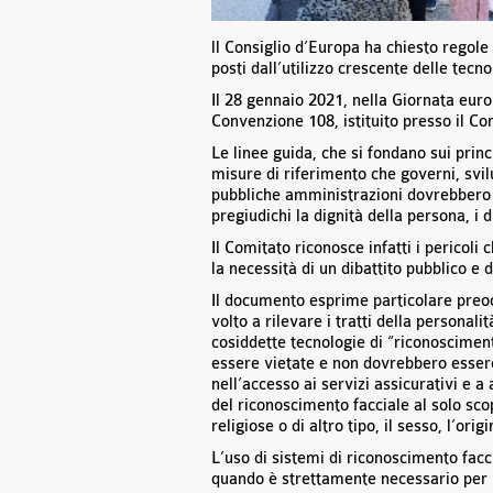
ll Consiglio d’Europa ha chiesto regole 
posti dall’utilizzo crescente delle tecn
Il
28 gennaio 2021
, nella Giornata euro
Convenzione 108, istituito presso il Co
Le linee guida, che si fondano sui prin
misure di riferimento che governi, svil
pubbliche amministrazioni dovrebbero 
pregiudichi la dignità della persona, i d
Il Comitato riconosce infatti i pericol
la necessità di un dibattito pubblico e 
Il documento esprime particolare preoc
volto a rilevare i tratti della personali
cosiddette tecnologie di “riconosciment
essere vietate e non dovrebbero esser
nell’accesso ai servizi assicurativi e 
del riconoscimento facciale al solo sco
religiose o di altro tipo, il sesso, l’orig
L’uso di sistemi di riconoscimento facc
quando è strettamente necessario per p