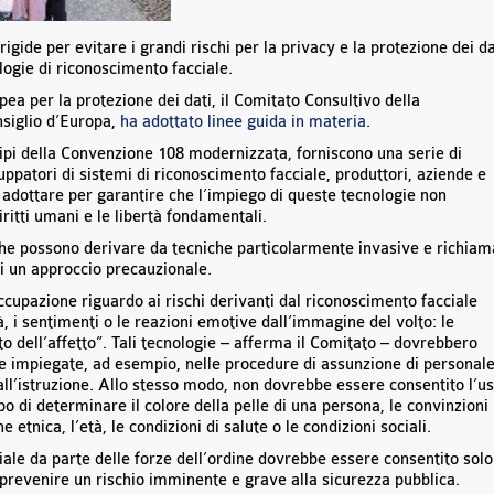
rigide per evitare i grandi rischi per la privacy e la protezione dei da
ologie di riconoscimento facciale.
pea per la protezione dei dati, il Comitato Consultivo della
nsiglio d’Europa,
ha adottato linee guida in materia
.
cipi della Convenzione 108 modernizzata, forniscono una serie di
uppatori di sistemi di riconoscimento facciale, produttori, aziende e
adottare per garantire che l’impiego di queste tecnologie non
iritti umani e le libertà fondamentali.
i che possono derivare da tecniche particolarmente invasive e richiam
di un approccio precauzionale.
cupazione riguardo ai rischi derivanti dal riconoscimento facciale
tà, i sentimenti o le reazioni emotive dall’immagine del volto: le
o dell’affetto”. Tali tecnologie – afferma il Comitato – dovrebbero
e impiegate, ad esempio, nelle procedure di assunzione di personale
a all’istruzione. Allo stesso modo, non dovrebbe essere consentito l’u
po di determinare il colore della pelle di una persona, le convinzioni
ine etnica, l’età, le condizioni di salute o le condizioni sociali.
iale da parte delle forze dell’ordine dovrebbe essere consentito solo
revenire un rischio imminente e grave alla sicurezza pubblica.