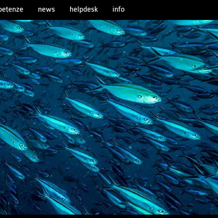
etenze
news
helpdesk
info