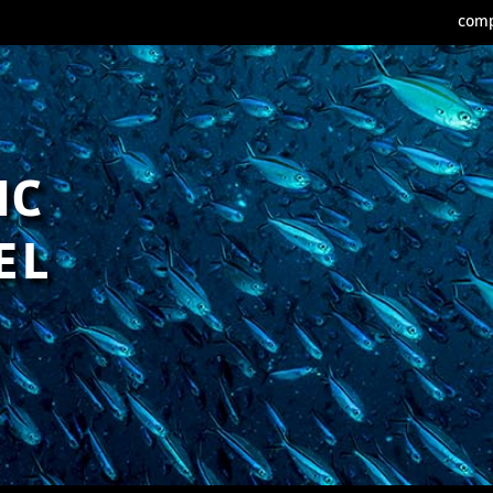
comp
IC
EL