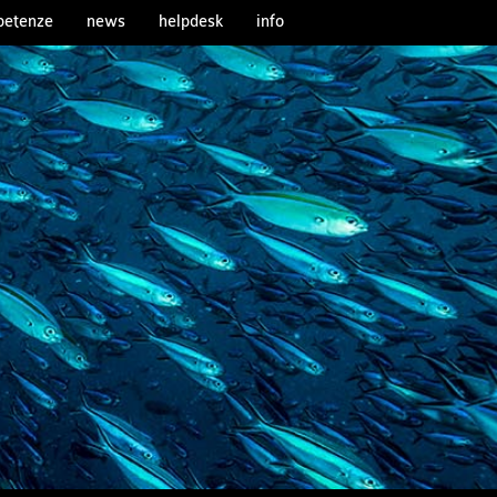
etenze
news
helpdesk
info