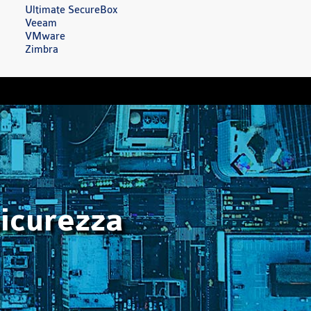
Ultimate SecureBox
Veeam
VMware
Zimbra
sicurezza