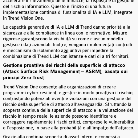
accelerare il rilevamento delle minacce, la risposta e la gestione
del rischio informatico. Questo è l’inizio di una futura
implementazione continua di funzionalità di IA e LLM, integrate
in Trend Vision One.
Le capacità generative di IA e LLM di Trend danno priorità alla
sicurezza e alla compliance in linea con le normative. Misure
rigorose garantiscono la visibilità su come ciascun modello
gestisce i dati aziendali. Inoltre, vengono implementati controlli
e meccanismi di isolamento aggiuntivi per impedire la
combinazione di Trend LLM con istanze e dati di altri fornitori.
Gestione proattiva dei rischi della superficie di attacco
(Attack Surface Risk Management – ASRM), basata sui
principi Zero Trust
Trend Vision One consente alle organizzazioni di creare
programmi cyber resilienti e gestire in modo proattivo il rischio,
contrastando potenziali eventi e violazioni con una gestione del
rischio della superficie di attacco all’avanguardia. Sfruttando la
scoperta continua della superficie di attacco e la valutazione del
rischio in tempo reale, le aziende possono identificare e
correggere rapidamente i rischi critici, comprese le vulnerabilità
e l’esposizione, in base alla probabilità e all’impatto dell’attacco.
Grazie alla continua scoperta di asset interni e connessi a