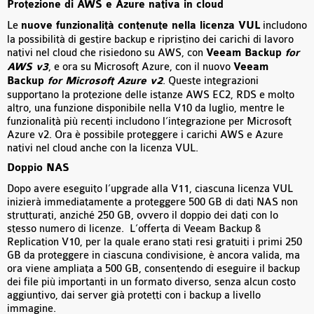
Protezione di AWS e Azure nativa in cloud
Le
nuove funzionalità contenute nella licenza VUL
includono
la possibilità di gestire backup e ripristino dei carichi di lavoro
nativi nel cloud che risiedono su AWS, con
Veeam Backup
for
AWS v3
, e ora su Microsoft Azure, con il nuovo
Veeam
Backup
for Microsoft Azure v2
. Queste integrazioni
supportano la protezione delle istanze AWS EC2, RDS e molto
altro, una funzione disponibile nella V10 da luglio, mentre le
funzionalità più recenti includono l’integrazione per Microsoft
Azure v2. Ora è possibile proteggere i carichi AWS e Azure
nativi nel cloud anche con la licenza VUL.
Doppio NAS
Dopo avere eseguito l’upgrade alla V11, ciascuna licenza VUL
inizierà immediatamente a proteggere 500 GB di dati NAS non
strutturati, anziché 250 GB, ovvero il doppio dei dati con lo
stesso numero di licenze. L’offerta di Veeam Backup &
Replication V10, per la quale erano stati resi gratuiti i primi 250
GB da proteggere in ciascuna condivisione, è ancora valida, ma
ora viene ampliata a 500 GB, consentendo di eseguire il backup
dei file più importanti in un formato diverso, senza alcun costo
aggiuntivo, dai server già protetti con i backup a livello
immagine.