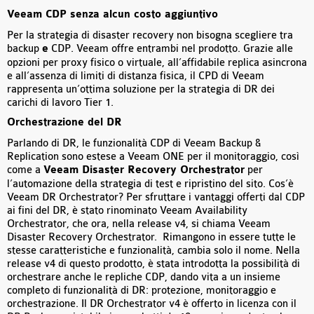
Veeam CDP senza alcun costo aggiuntivo
Per la strategia di disaster recovery non bisogna scegliere tra
backup
e
CDP. Veeam offre entrambi nel prodotto. Grazie alle
opzioni per proxy fisico o virtuale, all’affidabile replica asincrona
e all’assenza di limiti di distanza fisica, il CPD di Veeam
rappresenta un’ottima soluzione per la strategia di DR dei
carichi di lavoro Tier 1.
Orchestrazione del DR
Parlando di DR, le funzionalità CDP di Veeam Backup &
Replication sono estese a Veeam ONE per il monitoraggio, così
come a
Veeam Disaster Recovery Orchestrator
per
l’automazione della strategia di test e ripristino del sito. Cos’è
Veeam DR Orchestrator? Per sfruttare i vantaggi offerti dal CDP
ai fini del DR, è stato rinominato Veeam Availability
Orchestrator, che ora, nella release v4, si chiama Veeam
Disaster Recovery Orchestrator. Rimangono in essere tutte le
stesse caratteristiche e funzionalità, cambia solo il nome. Nella
release v4 di questo prodotto, è stata introdotta la possibilità di
orchestrare anche le repliche CDP, dando vita a un insieme
completo di funzionalità di DR: protezione, monitoraggio e
orchestrazione. Il DR Orchestrator v4 è offerto in licenza con il