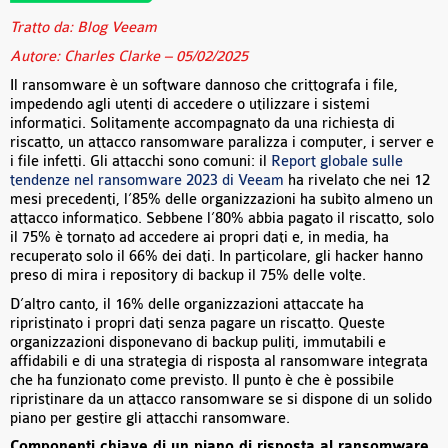
Tratto da: Blog Veeam
Autore: Charles Clarke – 05/02/2025
Il ransomware è un software dannoso che crittografa i file,
impedendo agli utenti di accedere o utilizzare i sistemi
informatici. Solitamente accompagnato da una richiesta di
riscatto, un attacco ransomware paralizza i computer, i server e
i file infetti. Gli attacchi sono comuni: il
Report globale sulle
tendenze nel ransomware 2023 di Veeam
ha rivelato che nei 12
mesi precedenti, l’85% delle organizzazioni ha subìto almeno un
attacco informatico. Sebbene l’80% abbia pagato il riscatto, solo
il 75% è tornato ad accedere ai propri dati e, in media, ha
recuperato solo il 66% dei dati. In particolare, gli hacker hanno
preso di mira i repository di backup il 75% delle volte.
D’altro canto, il 16% delle organizzazioni attaccate ha
ripristinato i propri dati senza pagare un riscatto. Queste
organizzazioni disponevano di backup puliti, immutabili e
affidabili e di una strategia di risposta al ransomware integrata
che ha funzionato come previsto. Il punto è che è possibile
ripristinare da un attacco ransomware se si dispone di un solido
piano per gestire gli attacchi ransomware.
Componenti chiave di un piano di risposta al ransomware