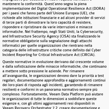
mantenere la conformità. Quest’anno segna la piena
implementazione del Digital Operational Resilience Act (DORA)
per i paesi che fanno parte dell’Unione Europea (UE), che
richiede alle istituzioni finanziarie e ad alcuni provider di servizi
di terze parti di dimostrare la loro capacità di resistere,
rispondere e ripristinare da varie interruzioni e minacce
informatiche. Nel frattempo, negli Stati Uniti, la Cybersecurity,
and Infrastructure Security Agency (CISA) sta finalizzando le
normative obbligatorie sulla segnalazione degli attacchi
informatici per quelle organizzazioni che rientrano nella
categoria delle infrastrutture critiche come definito dal Cyber
Incident Reporting for Critical Infrastructure Act (CIRCIA).
Queste normative in evoluzione derivano dal crescente volume
e dalla sofisticazione delle minacce informatiche, che continuano
a mettere sotto pressione le aziende. Per rimanere
all’avanguardia, le organizzazioni devono dare la priorità a test
regolari, documentazione approfondita e aggiornamenti continui
dei loro piani di risposta agli incidenti, garantendo di rimanere
resilienti e conformi in un panorama normativo sempre più
complesso. Fortunatamente, Veeam Data Platform può aiutare
le organizzazioni di tutte le dimensioni a soddisfare queste
esigenze e, con gli ultimi aggiornamenti resi disponibili in
Veeam Recovery Orchestrator 7.2, creare documentazione e