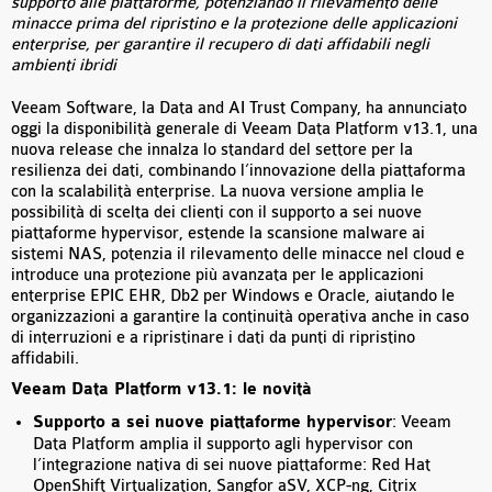
supporto alle piattaforme, potenziando il rilevamento delle
minacce prima del ripristino e la protezione delle applicazioni
enterprise, per garantire il recupero di dati affidabili negli
ambienti ibridi
Veeam Software, la Data and AI Trust Company, ha annunciato
oggi la disponibilità generale di Veeam Data Platform v13.1, una
nuova release che innalza lo standard del settore per la
resilienza dei dati, combinando l’innovazione della piattaforma
con la scalabilità enterprise. La nuova versione amplia le
possibilità di scelta dei clienti con il supporto a sei nuove
piattaforme hypervisor, estende la scansione malware ai
sistemi NAS, potenzia il rilevamento delle minacce nel cloud e
introduce una protezione più avanzata per le applicazioni
enterprise EPIC EHR, Db2 per Windows e Oracle, aiutando le
organizzazioni a garantire la continuità operativa anche in caso
di interruzioni e a ripristinare i dati da punti di ripristino
affidabili.
Veeam Data Platform v13.1: le novità
Supporto a sei nuove piattaforme hypervisor
: Veeam
Data Platform amplia il supporto agli hypervisor con
l’integrazione nativa di sei nuove piattaforme: Red Hat
OpenShift Virtualization, Sangfor aSV, XCP-ng, Citrix