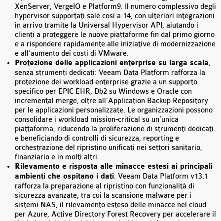
XenServer, VergeIO e Platform9. Il numero complessivo degli
hypervisor supportati sale così a 14, con ulteriori integrazioni
in arrivo tramite la Universal Hypervisor API, aiutando i
clienti a proteggere le nuove piattaforme fin dal primo giorno
e a rispondere rapidamente alle iniziative di modernizzazione
e all’aumento dei costi di VMware.
Protezione delle applicazioni enterprise su larga scala
,
senza strumenti dedicati: Veeam Data Platform rafforza la
protezione dei workload enterprise grazie a un supporto
specifico per EPIC EHR, Db2 su Windows e Oracle con
incremental merge, oltre all’Application Backup Repository
per le applicazioni personalizzate. Le organizzazioni possono
consolidare i workload mission-critical su un’unica
piattaforma, riducendo la proliferazione di strumenti dedicati
e beneficiando di controlli di sicurezza, reporting e
orchestrazione del ripristino unificati nei settori sanitario,
finanziario e in molti altri.
Rilevamento e risposta alle minacce estesi ai principali
ambienti che ospitano i dati
: Veeam Data Platform v13.1
rafforza la preparazione al ripristino con funzionalità di
sicurezza avanzate, tra cui la scansione malware per i
sistemi NAS, il rilevamento esteso delle minacce nel cloud
per Azure, Active Directory Forest Recovery per accelerare il