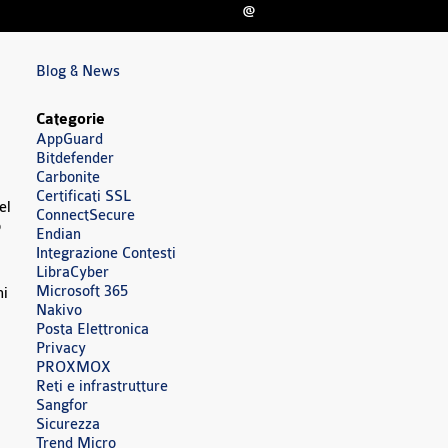
@
Blog & News
Categorie
AppGuard
Bitdefender
Carbonite
Certificati SSL
el
ConnectSecure
o
Endian
Integrazione Contesti
LibraCyber
Microsoft 365
ni
Nakivo
Posta Elettronica
Privacy
PROXMOX
Reti e infrastrutture
Sangfor
Sicurezza
Trend Micro