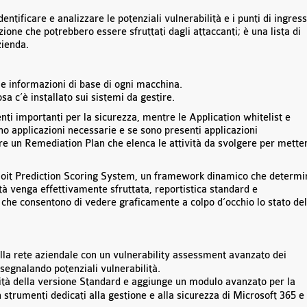
ntificare e analizzare le potenziali vulnerabilità e i punti di ingres
ione che potrebbero essere sfruttati dagli attaccanti; è una lista di
zienda.
le informazioni di base di ogni macchina.
sa c’è installato sui sistemi da gestire.
enti importanti per la sicurezza, mentre le Application whitelist e
o applicazioni necessarie e se sono presenti applicazioni
ere un Remediation Plan che elenca le attività da svolgere per mette
xploit Prediction Scoring System, un framework dinamico che determi
ità venga effettivamente sfruttata, reportistica standard e
 che consentono di vedere graficamente a colpo d’occhio lo stato del
ella rete aziendale con un vulnerability assessment avanzato dei
 segnalando potenziali vulnerabilità.
alità della versione Standard e aggiunge un modulo avanzato per la
 strumenti dedicati alla gestione e alla sicurezza di Microsoft 365 e