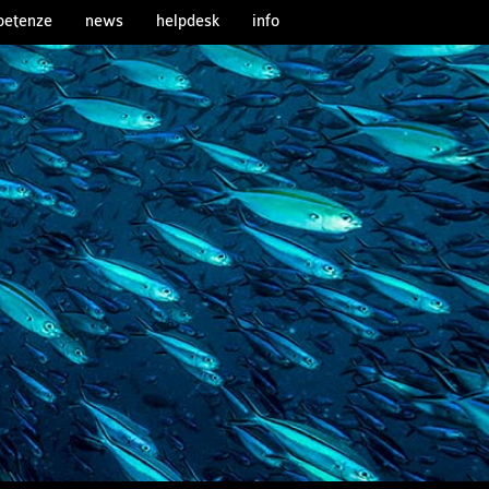
etenze
news
helpdesk
info