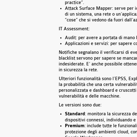
practice”.
Attack Surface Mapper: serve per ide
di un sistema, una rete o un’applicaz
“cose” che si vedono da fuori dall’a
IT Assessment:
Audit: per avere a portata di mano 
Applicazioni e servizi: per sapere co
Notifiche segnalano il verificarsi di ev
blacklist servono per sapere se mancan
indesiderate. E’ anche possibile otten
in sicurezza la rete.
Ulteriori funzionalità sono l’EPSS, E
la probabilità che una certa vulnerabil
personalizzata e dashboard e cruscotti
vulnerabilità e delle macchine.
Le versioni sono due:
Standard
: monitora la sicurezza d
dispositivi connessi, individuando e
Premium
: include tutte le funzion
protezione degli ambienti cloud, con