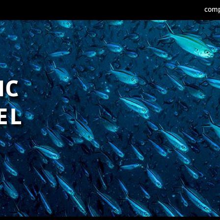
comp
IC
EL