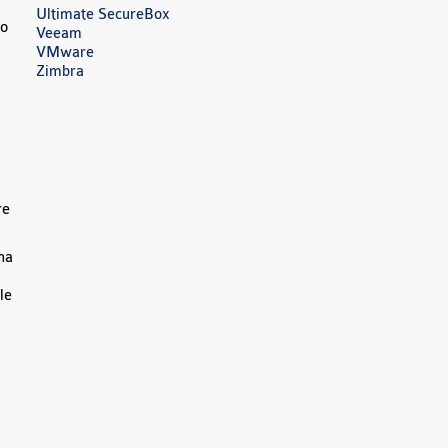
Ultimate SecureBox
so
Veeam
VMware
Zimbra
re
na
le