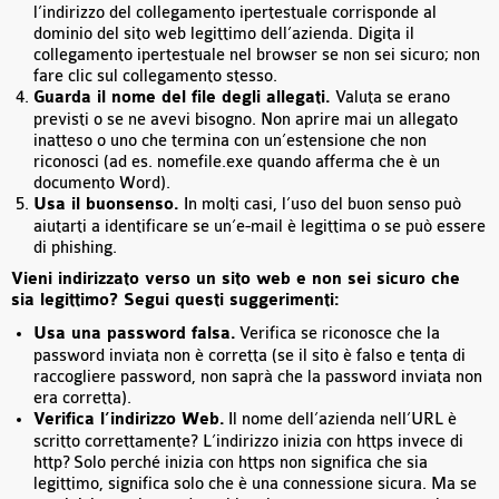
l’indirizzo del collegamento ipertestuale corrisponde al
dominio del sito web legittimo dell’azienda. Digita il
collegamento ipertestuale nel browser se non sei sicuro; non
fare clic sul collegamento stesso.
Guarda il nome del file degli allegati.
Valuta se erano
previsti o se ne avevi bisogno. Non aprire mai un allegato
inatteso o uno che termina con un’estensione che non
riconosci (ad es. nomefile.exe quando afferma che è un
documento Word).
Usa il buonsenso.
In molti casi, l’uso del buon senso può
aiutarti a identificare se un’e-mail è legittima o se può essere
di phishing.
Vieni indirizzato verso un sito web e non sei sicuro che
sia legittimo? Segui questi suggerimenti:
Usa una password falsa.
Verifica se riconosce che la
password inviata non è corretta (se il sito è falso e tenta di
raccogliere password, non saprà che la password inviata non
era corretta).
Verifica l’indirizzo Web.
Il nome dell’azienda nell’URL è
scritto correttamente? L’indirizzo inizia con https invece di
http? Solo perché inizia con https non significa che sia
legittimo, significa solo che è una connessione sicura. Ma se