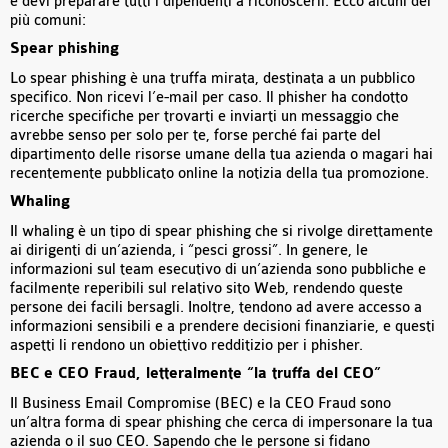
e devi preparare tutti i dipendenti a riconoscerli. Ecco alcuni dei
più comuni:
Spear phishing
Lo spear phishing è una truffa mirata, destinata a un pubblico
specifico. Non ricevi l’e-mail per caso. Il phisher ha condotto
ricerche specifiche per trovarti e inviarti un messaggio che
avrebbe senso per solo per te, forse perché fai parte del
dipartimento delle risorse umane della tua azienda o magari hai
recentemente pubblicato online la notizia della tua promozione.
Whaling
Il whaling è un tipo di spear phishing che si rivolge direttamente
ai dirigenti di un’azienda, i “pesci grossi”. In genere, le
informazioni sul team esecutivo di un’azienda sono pubbliche e
facilmente reperibili sul relativo sito Web, rendendo queste
persone dei facili bersagli. Inoltre, tendono ad avere accesso a
informazioni sensibili e a prendere decisioni finanziarie, e questi
aspetti li rendono un obiettivo redditizio per i phisher.
BEC e CEO Fraud, letteralmente “la truffa del CEO”
Il Business Email Compromise (BEC) e la CEO Fraud sono
un’altra forma di spear phishing che cerca di impersonare la tua
azienda o il suo CEO. Sapendo che le persone si fidano