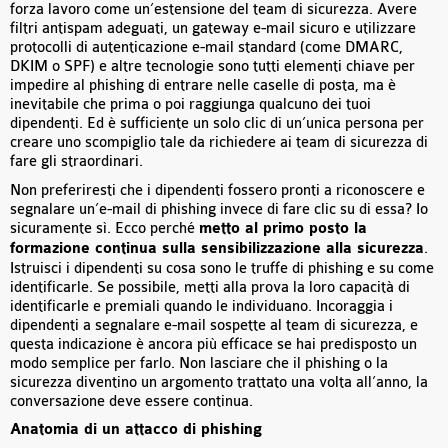
forza lavoro come un’estensione del team di sicurezza. Avere
filtri antispam adeguati, un gateway e-mail sicuro e utilizzare
protocolli di autenticazione e-mail standard (come DMARC,
DKIM o SPF) e altre tecnologie sono tutti elementi chiave per
impedire al phishing di entrare nelle caselle di posta, ma è
inevitabile che prima o poi raggiunga qualcuno dei tuoi
dipendenti. Ed è sufficiente un solo clic di un’unica persona per
creare uno scompiglio tale da richiedere ai team di sicurezza di
fare gli straordinari.
Non preferiresti che i dipendenti fossero pronti a riconoscere e
segnalare un’e-mail di phishing invece di fare clic su di essa? Io
sicuramente sì. Ecco perché
metto al primo posto la
formazione continua sulla sensibilizzazione alla sicurezza
.
Istruisci i dipendenti su cosa sono le truffe di phishing e su come
identificarle. Se possibile, metti alla prova la loro capacità di
identificarle e premiali quando le individuano. Incoraggia i
dipendenti a segnalare e-mail sospette al team di sicurezza, e
questa indicazione è ancora più efficace se hai predisposto un
modo semplice per farlo. Non lasciare che il phishing o la
sicurezza diventino un argomento trattato una volta all’anno, la
conversazione deve essere continua.
Anatomia di un attacco di phishing