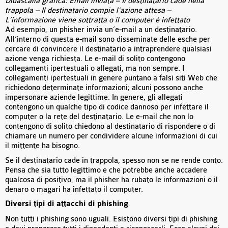
Didascalia grafica: Email inviata – Il destinatario cade nella
trappola – Il destinatario compie l’azione attesa –
L’informazione viene sottratta o il computer è infettato
Ad esempio, un phisher invia un’e-mail a un destinatario.
All’interno di questa e-mail sono disseminate delle esche per
cercare di convincere il destinatario a intraprendere qualsiasi
azione venga richiesta. Le e-mail di solito contengono
collegamenti ipertestuali o allegati, ma non sempre. I
collegamenti ipertestuali in genere puntano a falsi siti Web che
richiedono determinate informazioni; alcuni possono anche
impersonare aziende legittime. In genere, gli allegati
contengono un qualche tipo di codice dannoso per infettare il
computer o la rete del destinatario. Le e-mail che non lo
contengono di solito chiedono al destinatario di rispondere o di
chiamare un numero per condividere alcune informazioni di cui
il mittente ha bisogno.
Se il destinatario cade in trappola, spesso non se ne rende conto.
Pensa che sia tutto legittimo e che potrebbe anche accadere
qualcosa di positivo, ma il phisher ha rubato le informazioni o il
denaro o magari ha infettato il computer.
Diversi tipi di attacchi di phishing
Non tutti i phishing sono uguali. Esistono diversi tipi di phishing