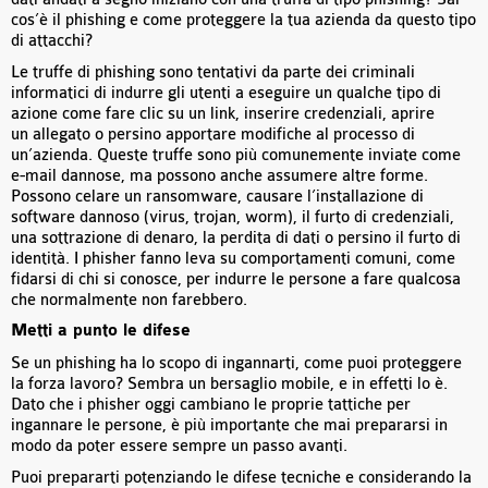
cos’è il phishing e come proteggere la tua azienda da questo tipo
di attacchi?
Le truffe di phishing sono tentativi da parte dei criminali
informatici di indurre gli utenti a eseguire un qualche tipo di
azione come fare clic su un link, inserire credenziali, aprire
un allegato o persino apportare modifiche al processo di
un’azienda. Queste truffe sono più comunemente inviate come
e-mail dannose, ma possono anche assumere altre forme.
Possono celare un ransomware, causare l’installazione di
software dannoso (virus, trojan, worm), il furto di credenziali,
una sottrazione di denaro, la perdita di dati o persino il furto di
identità. I phisher fanno leva su comportamenti comuni, come
fidarsi di chi si conosce, per indurre le persone a fare qualcosa
che normalmente non farebbero.
Metti a punto le difese
Se un phishing ha lo scopo di ingannarti, come puoi proteggere
la forza lavoro? Sembra un bersaglio mobile, e in effetti lo è.
Dato che i phisher oggi cambiano le proprie tattiche per
ingannare le persone, è più importante che mai prepararsi in
modo da poter essere sempre un passo avanti.
Puoi prepararti potenziando le difese tecniche e considerando la