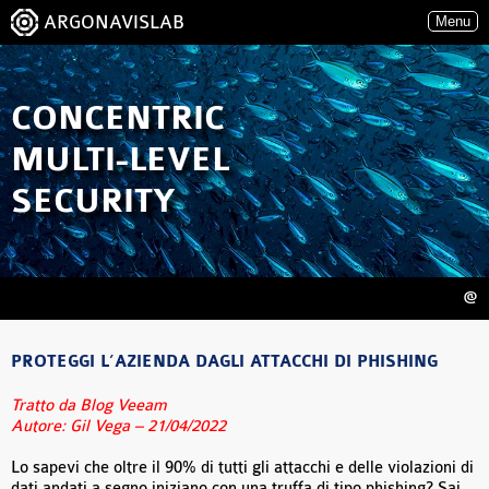
ARGONAVISLAB
Menu
CONCENTRIC
MULTI-LEVEL
SECURITY
@
PROTEGGI L’AZIENDA DAGLI ATTACCHI DI PHISHING
Tratto da Blog Veeam
Autore: Gil Vega – 21/04/2022
Lo sapevi che oltre il 90% di tutti gli attacchi e delle violazioni di
dati andati a segno iniziano con una truffa di tipo phishing? Sai