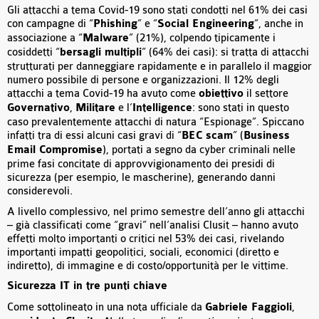
Gli attacchi a tema Covid-19 sono stati condotti nel 61% dei casi
con campagne di “
Phishing
” e “
Social Engineering
”, anche in
associazione a “
Malware
” (21%), colpendo tipicamente i
cosiddetti “
bersagli multipli
” (64% dei casi): si tratta di attacchi
strutturati per danneggiare rapidamente e in parallelo il maggior
numero possibile di persone e organizzazioni. Il 12% degli
attacchi a tema Covid-19 ha avuto come
obiettivo
il settore
Governativo
,
Militare
e l’
Intelligence
: sono stati in questo
caso prevalentemente attacchi di natura “Espionage”. Spiccano
infatti tra di essi alcuni casi gravi di “
BEC scam
” (
Business
Email Compromise
), portati a segno da cyber criminali nelle
prime fasi concitate di approvvigionamento dei presidi di
sicurezza (per esempio, le mascherine), generando danni
considerevoli.
A livello complessivo, nel primo semestre dell’anno gli attacchi
– già classificati come “gravi” nell’analisi Clusit – hanno avuto
effetti molto importanti o critici nel 53% dei casi, rivelando
importanti impatti geopolitici, sociali, economici (diretto e
indiretto), di immagine e di costo/opportunità per le vittime.
Sicurezza IT in tre punti chiave
Come sottolineato in una nota ufficiale da
Gabriele Faggioli
,