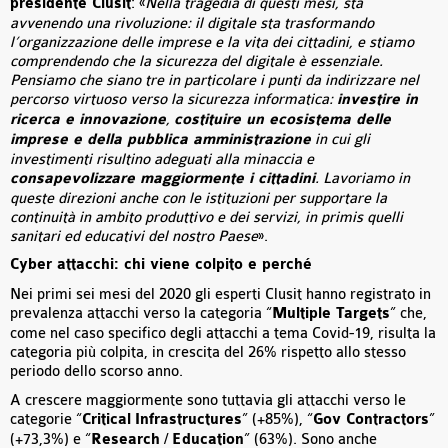
presidente Clusit
: «
Nella tragedia di questi mesi, sta
avvenendo una rivoluzione: il digitale sta trasformando
l’organizzazione delle imprese e la vita dei cittadini, e stiamo
comprendendo che la sicurezza del digitale è essenziale.
Pensiamo che siano tre in particolare i punti da indirizzare nel
percorso virtuoso verso la sicurezza informatica:
investire in
ricerca e innovazione
,
costituire un ecosistema delle
imprese e della pubblica amministrazione
in cui gli
investimenti risultino adeguati alla minaccia e
consapevolizzare maggiormente i cittadini
. Lavoriamo in
queste direzioni anche con le istituzioni per supportare la
continuità in ambito produttivo e dei servizi, in primis quelli
sanitari ed educativi del nostro Paese
».
Cyber attacchi: chi viene colpito e perché
Nei primi sei mesi del 2020 gli esperti Clusit hanno registrato in
prevalenza attacchi verso la categoria “
Multiple Targets
” che,
come nel caso specifico degli attacchi a tema Covid-19, risulta la
categoria più colpita, in crescita del 26% rispetto allo stesso
periodo dello scorso anno.
A crescere maggiormente sono tuttavia gli attacchi verso le
categorie “
Critical
Infrastructures
” (+85%), “
Gov Contractors
”
(+73,3%) e “
Research
/
Education
” (63%). Sono anche