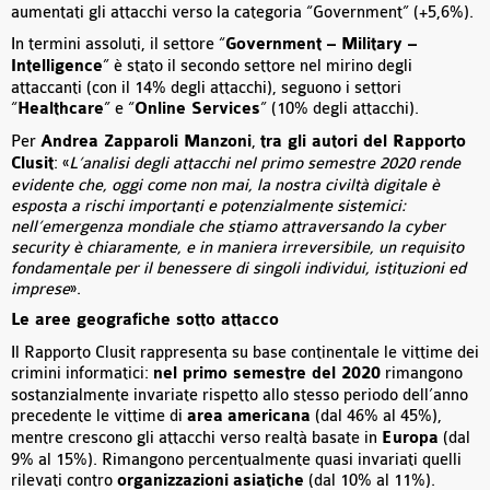
aumentati gli attacchi verso la categoria “Government” (+5,6%).
In termini assoluti, il settore “
Government – Military –
Intelligence
” è stato il secondo settore nel mirino degli
attaccanti (con il 14% degli attacchi), seguono i settori
“
Healthcare
” e “
Online Services
” (10% degli attacchi).
Per
Andrea Zapparoli Manzoni
,
tra gli autori del Rapporto
Clusit
: «
L’analisi degli attacchi nel primo semestre 2020 rende
evidente che, oggi come non mai, la nostra civiltà digitale è
esposta a rischi importanti e potenzialmente sistemici:
nell’emergenza mondiale che stiamo attraversando la cyber
security è chiaramente, e in maniera irreversibile, un requisito
fondamentale per il benessere di singoli individui, istituzioni ed
imprese
».
Le aree geografiche sotto attacco
Il Rapporto Clusit rappresenta su base continentale le vittime dei
crimini informatici:
nel primo semestre del 2020
rimangono
sostanzialmente invariate rispetto allo stesso periodo dell’anno
precedente le vittime di
area
americana
(dal 46% al 45%),
mentre crescono gli attacchi verso realtà basate in
Europa
(dal
9% al 15%). Rimangono percentualmente quasi invariati quelli
rilevati contro
organizzazioni
asiatiche
(dal 10% al 11%).