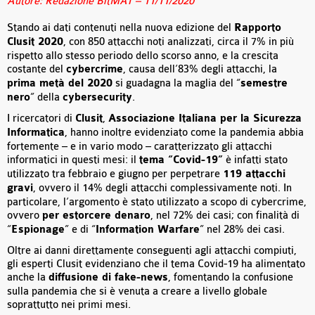
Autore: Redazione BitMAT – 11/11/2020
Stando ai dati contenuti nella nuova edizione del
Rapporto
Clusit 2020
, con 850 attacchi noti analizzati, circa il 7% in più
rispetto allo stesso periodo dello scorso anno, e la crescita
costante del
cybercrime
, causa dell’83% degli attacchi, la
prima metà del 2020
si guadagna la maglia del “
semestre
nero
” della
cybersecurity
.
I ricercatori di
Clusit
,
Associazione Italiana per la Sicurezza
Informatica
, hanno inoltre evidenziato come la pandemia abbia
fortemente – e in vario modo – caratterizzato gli attacchi
informatici in questi mesi: il
tema “Covid-19”
è infatti stato
utilizzato tra febbraio e giugno per perpetrare
119 attacchi
gravi
, ovvero il 14% degli attacchi complessivamente noti. In
particolare, l’argomento è stato utilizzato a scopo di cybercrime,
ovvero
per estorcere denaro
, nel 72% dei casi; con finalità di
“
Espionage
” e di “
Information Warfare
” nel 28% dei casi.
Oltre ai danni direttamente conseguenti agli attacchi compiuti,
gli esperti Clusit evidenziano che il tema Covid-19 ha alimentato
anche la
diffusione di fake-news
, fomentando la confusione
sulla pandemia che si è venuta a creare a livello globale
soprattutto nei primi mesi.