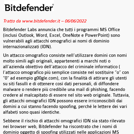
Tratto da www.bitdefender.it – 06/06/2022
Bitdefender Labs annuncia che tutti i programmi MS Office
(inclusi Outlook, Word, Excel, OneNote e PowerPoint) sono
vulnerabili agli attacchi omografici ai nomi di dominio
internazionalizzati (IDN).
Un attacco omografico consiste nell’utilizzare domini con nomi
molto simili agli originali, appartenenti a marchi noti o
all’azienda obiettivo dell’attacco del criminale informatico (
l’attacco omografico più semplice consiste nel sostituire “o” con
“0” ad esempio g00gle.com), con la finalità di attirare gli utenti
su siti fasulli e di ottenere così dati personali, di diffondere
malware o rendere più credibile una mail di phishing, facendo
credere al malcapitato di essere nel sito web originale. Tuttavia,
gli attacchi omografici IDN possono essere irriconoscibili dai
domini a cui stanno facendo spoofing, perché le lettere dei vari
alfabeti sono quasi identiche.
Sebbene il rischio di attacchi omografici IDN sia stato rilevato
nei browser web, Bitdefender ha riscontrato che i nomi di
dominio oggetto di spoofing utilizzati nelle applicazioni MS