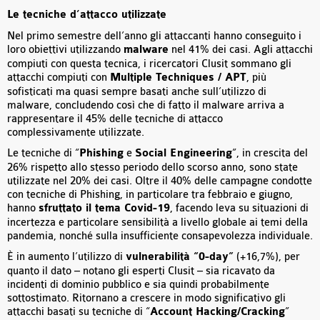
Le tecniche d’attacco utilizzate
Nel primo semestre dell’anno gli attaccanti hanno conseguito i
loro obiettivi utilizzando
malware
nel 41% dei casi. Agli attacchi
compiuti con questa tecnica, i ricercatori Clusit sommano gli
attacchi compiuti con
Multiple Techniques / APT
, più
sofisticati ma quasi sempre basati anche sull’utilizzo di
malware, concludendo così che di fatto il malware arriva a
rappresentare il 45% delle tecniche di attacco
complessivamente utilizzate.
Le tecniche di “
Phishing
e
Social Engineering
”, in crescita del
26% rispetto allo stesso periodo dello scorso anno, sono state
utilizzate nel 20% dei casi. Oltre il 40% delle campagne condotte
con tecniche di Phishing, in particolare tra febbraio e giugno,
hanno
sfruttato il tema Covid-19
, facendo leva su situazioni di
incertezza e particolare sensibilità a livello globale ai temi della
pandemia, nonché sulla insufficiente consapevolezza individuale.
È in aumento l’utilizzo di
vulnerabilità “0-day”
(+16,7%), per
quanto il dato – notano gli esperti Clusit – sia ricavato da
incidenti di dominio pubblico e sia quindi probabilmente
sottostimato. Ritornano a crescere in modo significativo gli
attacchi basati su tecniche di “
Account Hacking/Cracking
”