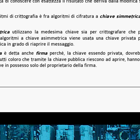
tà di conoscere con esattezza il risultato che deriva dalla modifica 
itmi di crittografia è fra algoritmi di cifratura a
chiave simmetric
rica
utilizzano la medesima chiave sia per crittografare che 
i algoritmi a chiave asimmetrica viene usata una chiave privata 
ica in grado di riaprire il messaggio.
a
è detta anche
firma
perché, la chiave essendo privata, dovre
utti coloro che tramite la chiave pubblica riescono ad aprire, hanno
ve in possesso solo del proprietario della firma.