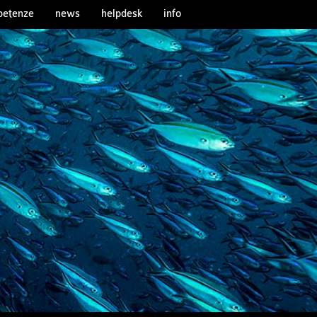
etenze
news
helpdesk
info