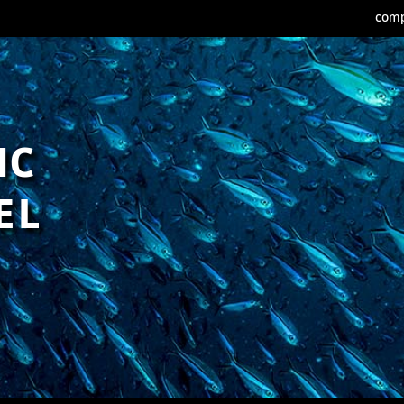
comp
IC
EL