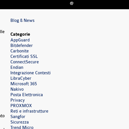
@
Blog & News
lle
Categorie
AppGuard
Bitdefender
Carbonite
Certificati SSL
ConnectSecure
Endian
Integrazione Contesti
LibraCyber
Microsoft 365
Nakivo
Posta Elettronica
Privacy
PROXMOX
Reti e infrastrutture
ato
Sangfor
Sicurezza
Trend Micro