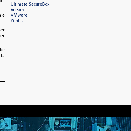
sul
Ultimate SecureBox
Veeam
a
e
VMware
Zimbra
per
per
bbe
 la