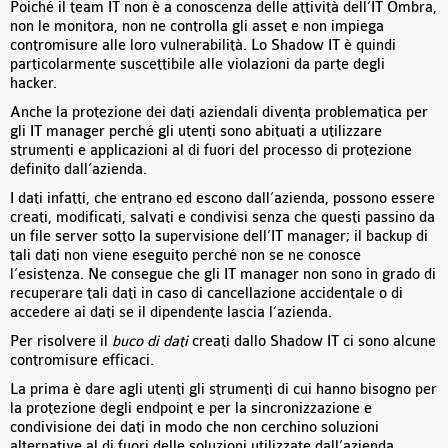
Poiché il team IT non è a conoscenza delle attività dell’IT Ombra,
non le monitora, non ne controlla gli asset e non impiega
contromisure alle loro vulnerabilità. Lo Shadow IT è quindi
particolarmente suscettibile alle violazioni da parte degli
hacker.
Anche la protezione dei dati aziendali diventa problematica per
gli IT manager perché gli utenti sono abituati a utilizzare
strumenti e applicazioni al di fuori del processo di protezione
definito dall’azienda.
I dati infatti, che entrano ed escono dall’azienda, possono essere
creati, modificati, salvati e condivisi senza che questi passino da
un file server sotto la supervisione dell’IT manager; il backup di
tali dati non viene eseguito perché non se ne conosce
l’esistenza. Ne consegue che gli IT manager non sono in grado di
recuperare tali dati in caso di cancellazione accidentale o di
accedere ai dati se il dipendente lascia l’azienda.
Per risolvere il
buco di dati
creati dallo Shadow IT ci sono alcune
contromisure efficaci.
La prima è dare agli utenti gli strumenti di cui hanno bisogno per
la protezione degli endpoint e per la sincronizzazione e
condivisione dei dati in modo che non cerchino soluzioni
alternative al di fuori delle soluzioni utilizzate dall’azienda.