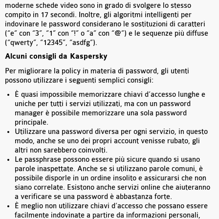
moderne schede video sono in grado di svolgere lo stesso
compito in 17 secondi. Inoltre, gli algoritmi intelligenti per
indovinare le password considerano le sostituzioni di caratteri
(“e” con “3”, “1” con “!” o “a” con “@”) e le sequenze più diffuse
(“qwerty”, “12345”, “asdfg”).
Alcuni consigli da Kaspersky
Per migliorare la policy in materia di password, gli utenti
possono utilizzare i seguenti semplici consigli:
È quasi impossibile memorizzare chiavi d’accesso lunghe e
uniche per tutti i servizi utilizzati, ma con un password
manager è possibile memorizzare una sola password
principale.
Utilizzare una password diversa per ogni servizio, in questo
modo, anche se uno dei propri account venisse rubato, gli
altri non sarebbero coinvolti.
Le passphrase possono essere più sicure quando si usano
parole inaspettate. Anche se si utilizzano parole comuni, è
possibile disporle in un ordine insolito e assicurarsi che non
siano correlate. Esistono anche servizi online che aiuteranno
a verificare se una password è abbastanza forte.
È meglio non utilizzare chiavi d’accesso che possano essere
facilmente indovinate a partire da informazioni personali,