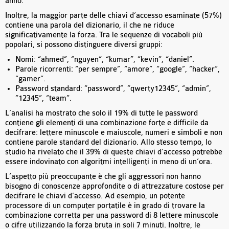
anno.
Inoltre, la maggior parte delle chiavi d’accesso esaminate (57%)
contiene una parola del dizionario, il che ne riduce
significativamente la forza. Tra le sequenze di vocaboli più
popolari, si possono distinguere diversi gruppi:
Nomi: “ahmed”, “nguyen”, “kumar”, “kevin”, “daniel”.
Parole ricorrenti: “per sempre”, “amore”, “google”, “hacker”,
“gamer”.
Password standard: “password”, “qwerty12345”, “admin”,
“12345”, “team”.
L’analisi ha mostrato che solo il 19% di tutte le password
contiene gli elementi di una combinazione forte e difficile da
decifrare: lettere minuscole e maiuscole, numeri e simboli e non
contiene parole standard del dizionario. Allo stesso tempo, lo
studio ha rivelato che il 39% di queste chiavi d’accesso potrebbe
essere indovinato con algoritmi intelligenti in meno di un’ora.
L’aspetto più preoccupante è che gli aggressori non hanno
bisogno di conoscenze approfondite o di attrezzature costose per
decifrare le chiavi d’accesso. Ad esempio, un potente
processore di un computer portatile è in grado di trovare la
combinazione corretta per una password di 8 lettere minuscole
o cifre utilizzando la forza bruta in soli 7 minuti. Inoltre, le