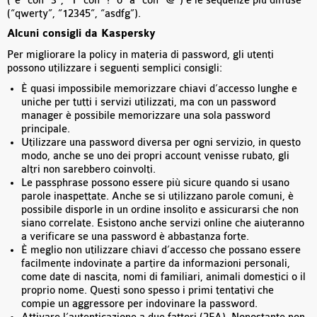
(“e” con “3”, “1” con “!” o “a” con “@”) e le sequenze più diffuse
(“qwerty”, “12345”, “asdfg”).
Alcuni consigli da Kaspersky
Per migliorare la policy in materia di password, gli utenti
possono utilizzare i seguenti semplici consigli:
È quasi impossibile memorizzare chiavi d’accesso lunghe e
uniche per tutti i servizi utilizzati, ma con un password
manager è possibile memorizzare una sola password
principale.
Utilizzare una password diversa per ogni servizio, in questo
modo, anche se uno dei propri account venisse rubato, gli
altri non sarebbero coinvolti.
Le passphrase possono essere più sicure quando si usano
parole inaspettate. Anche se si utilizzano parole comuni, è
possibile disporle in un ordine insolito e assicurarsi che non
siano correlate. Esistono anche servizi online che aiuteranno
a verificare se una password è abbastanza forte.
È meglio non utilizzare chiavi d’accesso che possano essere
facilmente indovinate a partire da informazioni personali,
come date di nascita, nomi di familiari, animali domestici o il
proprio nome. Questi sono spesso i primi tentativi che
compie un aggressore per indovinare la password.