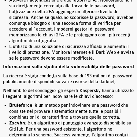
Attivare l’autenticazione a due fattori (2FA). Nonostante non
sia direttamente correlata alla forza delle password,
l’attivazione della 2FA aggiunge un ulteriore livello di
sicurezza. Anche se qualcuno scoprisse la password, avrebbe
comunque bisogno di una seconda forma di verifica per
accedere all’ account. I moderni gestori di password
memorizzano le chiavi 2FA e le proteggono con i più recenti
algoritmi di crittografia.
L’utilizzo di una soluzione di sicurezza affidabile aumenta il
livello di protezione. Monitora Internet e il Dark Web e avvisa
se le password devono essere modificate.
Informazioni sullo studio della vulnerabilità delle password
La ricerca è stata condotta sulla base di 193 milioni di password
pubblicamente disponibili su varie risorse della darknet.
Nell’ambito del sondaggio, gli esperti Kaspersky hanno utilizzato
i seguenti algoritmi per indovinare le chiavi d’accesso:
Bruteforce
: è un metodo per indovinare una password che
consiste nel provare sistematicamente tutte le possibili
combinazioni di caratteri fino a trovare quella corretta.
Zxcvbn
: è un algoritmo di punteggio avanzato disponibile su
GitHub. Per una password esistente, l’algoritmo ne
determina lo schema. Successivamente, l’algoritmo conta il