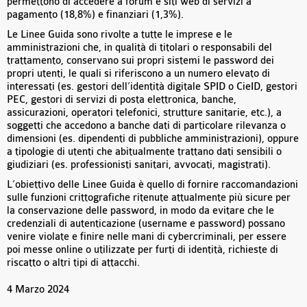
permettono di accedere a forum e siti web di servizi a
pagamento (18,8%) e finanziari (1,3%).
Le Linee Guida sono rivolte a tutte le imprese e le
amministrazioni che, in qualità di titolari o responsabili del
trattamento, conservano sui propri sistemi le password dei
propri utenti, le quali si riferiscono a un numero elevato di
interessati (es. gestori dell’identità digitale SPID o CieID, gestori
PEC, gestori di servizi di posta elettronica, banche,
assicurazioni, operatori telefonici, strutture sanitarie, etc.), a
soggetti che accedono a banche dati di particolare rilevanza o
dimensioni (es. dipendenti di pubbliche amministrazioni), oppure
a tipologie di utenti che abitualmente trattano dati sensibili o
giudiziari (es. professionisti sanitari, avvocati, magistrati).
L’obiettivo delle Linee Guida è quello di fornire raccomandazioni
sulle funzioni crittografiche ritenute attualmente più sicure per
la conservazione delle password, in modo da evitare che le
credenziali di autenticazione (username e password) possano
venire violate e finire nelle mani di cybercriminali, per essere
poi messe online o utilizzate per furti di identità, richieste di
riscatto o altri tipi di attacchi.
4 Marzo 2024