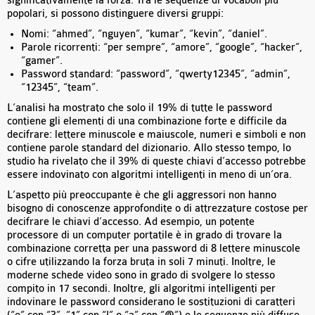
significativamente la forza. Tra le sequenze di vocaboli più
popolari, si possono distinguere diversi gruppi:
Nomi: “ahmed”, “nguyen”, “kumar”, “kevin”, “daniel”.
Parole ricorrenti: “per sempre”, “amore”, “google”, “hacker”,
“gamer”.
Password standard: “password”, “qwerty12345”, “admin”,
“12345”, “team”.
L’analisi ha mostrato che solo il 19% di tutte le password
contiene gli elementi di una combinazione forte e difficile da
decifrare: lettere minuscole e maiuscole, numeri e simboli e non
contiene parole standard del dizionario. Allo stesso tempo, lo
studio ha rivelato che il 39% di queste chiavi d’accesso potrebbe
essere indovinato con algoritmi intelligenti in meno di un’ora.
L’aspetto più preoccupante è che gli aggressori non hanno
bisogno di conoscenze approfondite o di attrezzature costose per
decifrare le chiavi d’accesso. Ad esempio, un potente
processore di un computer portatile è in grado di trovare la
combinazione corretta per una password di 8 lettere minuscole
o cifre utilizzando la forza bruta in soli 7 minuti. Inoltre, le
moderne schede video sono in grado di svolgere lo stesso
compito in 17 secondi. Inoltre, gli algoritmi intelligenti per
indovinare le password considerano le sostituzioni di caratteri