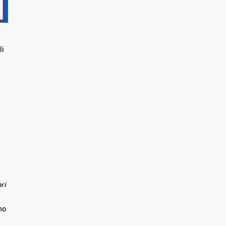
li
ri
no