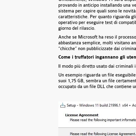
provando in anticipo installando una v
sistema per capire quali sono le novità;
caratteristiche. Per quanto riguarda gl
operativo per eseguire test di compatib
giorno del rilascio.
Anche se Microsoft ha reso il processo
abbastanza semplice, molti visitano anc
“chicche” non pubblicizzate dai crimin
Come i truffatori ingannano gli ut
Il modo più diretto usato dai criminali
Un esempio riguarda un file eseguibil
suoi 1,75 GB, sembra un file certamente
occupato da un file DLL che contiene un