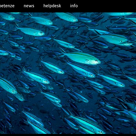
etenze
news
helpdesk
info