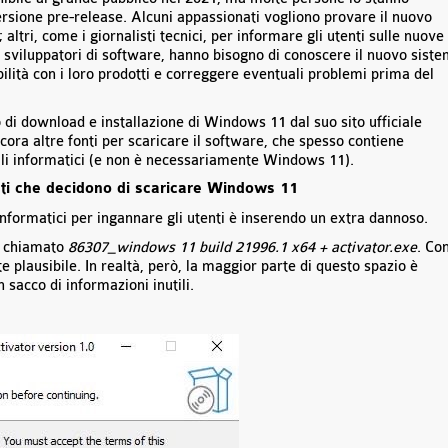
ersione pre-release. Alcuni appassionati vogliono provare il nuovo
 altri, come i giornalisti tecnici, per informare gli utenti sulle nuove
i sviluppatori di software, hanno bisogno di conoscere il nuovo sist
ilità con i loro prodotti e correggere eventuali problemi prima del
 di download e installazione di Windows 11 dal suo sito ufficiale
ora altre fonti per scaricare il software, che spesso contiene
ali informatici (e non è necessariamente Windows 11).
enti che decidono di scaricare Windows 11
 informatici per ingannare gli utenti è inserendo un extra dannoso.
e chiamato
86307_windows 11 build 21996.1 x64 + activator.exe
. Con
 plausibile. In realtà, però, la maggior parte di questo spazio è
 sacco di informazioni inutili.