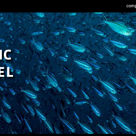
comp
IC
EL