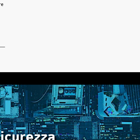
re
sicurezza