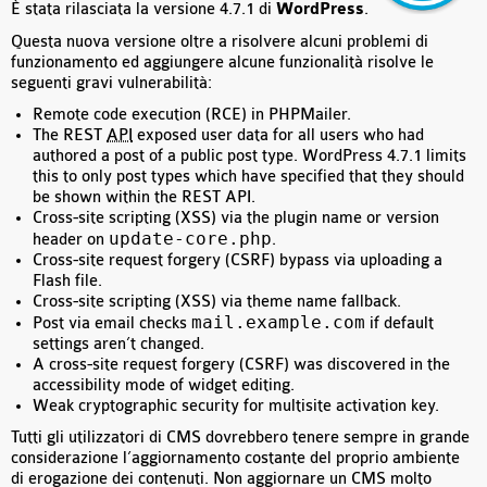
È stata rilasciata la versione 4.7.1 di
WordPress
.
Questa nuova versione oltre a risolvere alcuni problemi di
funzionamento ed aggiungere alcune funzionalità risolve le
seguenti gravi vulnerabilità:
Remote code execution (RCE) in PHPMailer.
The REST
API
exposed user data for all users who had
authored a post of a public post type. WordPress 4.7.1 limits
this to only post types which have specified that they should
be shown within the REST API.
Cross-site scripting (XSS) via the plugin name or version
update-core.php
header on
.
Cross-site request forgery (CSRF) bypass via uploading a
Flash file.
Cross-site scripting (XSS) via theme name fallback.
mail.example.com
Post via email checks
if default
settings aren’t changed.
A cross-site request forgery (CSRF) was discovered in the
accessibility mode of widget editing.
Weak cryptographic security for multisite activation key.
Tutti gli utilizzatori di CMS dovrebbero tenere sempre in grande
considerazione l’aggiornamento costante del proprio ambiente
di erogazione dei contenuti. Non aggiornare un CMS molto